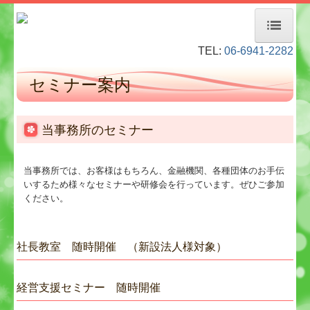
TEL:
06-6941-2282
ホーム
セミナー案内
経営者お役立ち情報
事務所紹介
当事務所のセミナー
デジタル化・AI導入補助金
当事務所では、お客様はもちろん、金融機関、各種団体のお手伝
当事務所のお客様
いするため様々なセミナーや研修会を行っています。ぜひご参加
ください。
料金について
業務内容
社長教室 随時開催 （新設法人様対象）
経営革新等支援機関とは
経営支援セミナー 随時開催
TKCモニタリング情報サービス