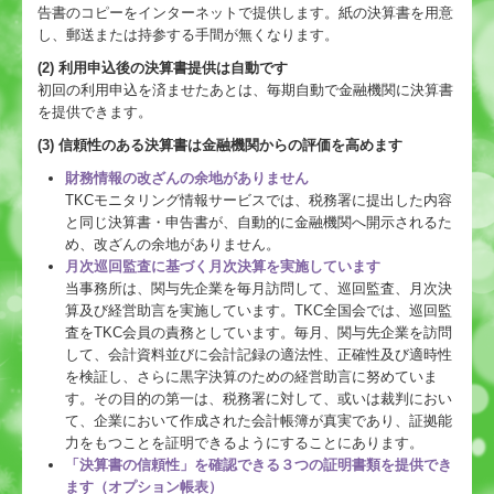
告書のコピーをインターネットで提供します。紙の決算書を用意
し、郵送または持参する手間が無くなります。
(2) 利用申込後の決算書提供は自動です
初回の利用申込を済ませたあとは、毎期自動で金融機関に決算書
を提供できます。
(3) 信頼性のある決算書は金融機関からの評価を高めます
財務情報の改ざんの余地がありません
TKCモニタリング情報サービスでは、税務署に提出した内容
と同じ決算書・申告書が、自動的に金融機関へ開示されるた
め、改ざんの余地がありません。
月次巡回監査に基づく月次決算を実施しています
当事務所は、関与先企業を毎月訪問して、巡回監査、月次決
算及び経営助言を実施しています。TKC全国会では、巡回監
査をTKC会員の責務としています。毎月、関与先企業を訪問
して、会計資料並びに会計記録の適法性、正確性及び適時性
を検証し、さらに黒字決算のための経営助言に努めていま
す。その目的の第一は、税務署に対して、或いは裁判におい
て、企業において作成された会計帳簿が真実であり、証拠能
力をもつことを証明できるようにすることにあります。
「決算書の信頼性」を確認できる３つの証明書類を提供でき
ます（オプション帳表）