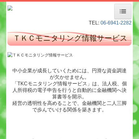
TEL:
06-6941-2282
ホーム
ＴＫＣモニタリング情報サービス
経営者お役立ち情報
事務所紹介
デジタル化・AI導入補助金
中小企業が成長していくためには、円滑な資金調達
が欠かせません。
当事務所のお客様
「TKCモニタリング情報サービス」は、
法人税、個
人所得税
の電子申告を行うと自動的に金融機関へ決
料金について
算書等を開示。
経営の透明性を高めることで、金融機関と二人三脚
業務内容
で歩んでいける関係を築きます。
経営革新等支援機関とは
TKCモニタリング情報サービス