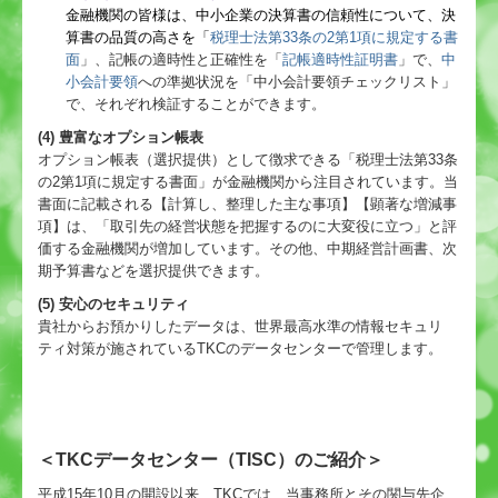
金融機関の皆様は、中小企業の決算書の信頼性について、決
算書の品質の高さを「
税理士法第33条の2第1項に規定する書
面
」、記帳の適時性と正確性を「
記帳適時性証明書
」で、
中
小会計要領
への準拠状況を「中小会計要領チェックリスト」
で、それぞれ検証することができます。
(4) 豊富なオプション帳表
オプション帳表（選択提供）として徴求できる「税理士法第33条
の2第1項に規定する書面」が金融機関から注目されています。当
書面に記載される【計算し、整理した主な事項】【顕著な増減事
項】は、「取引先の経営状態を把握するのに大変役に立つ」と評
価する金融機関が増加しています。その他、中期経営計画書、次
期予算書などを選択提供できます。
(5) 安心のセキュリティ
貴社からお預かりしたデータは、世界最高水準の情報セキュリ
ティ対策が施されているTKCのデータセンターで管理します。
＜TKCデータセンター（TISC）のご紹介＞
平成15年10月の開設以来、TKCでは、当事務所とその関与先企