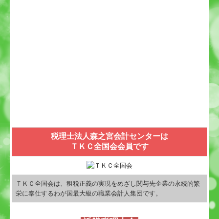
税理士法人森之宮会計センターは
ＴＫＣ全国会会員です
ＴＫＣ全国会は、租税正義の実現をめざし関与先企業の永続的繁
栄に奉仕するわが国最大級の職業会計人集団です。