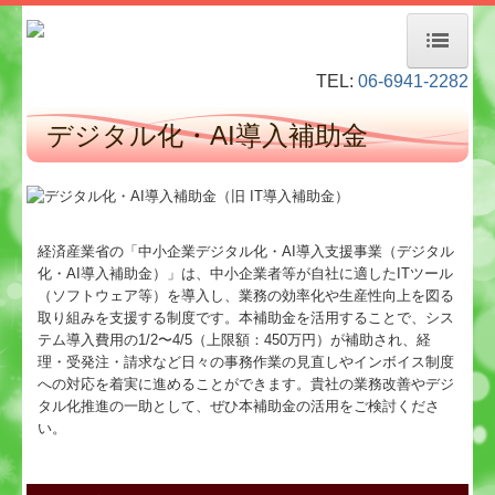
TEL:
06-6941-2282
ホーム
デジタル化・AI導入補助金
経営者お役立ち情報
事務所紹介
デジタル化・AI導入補助金
経済産業省の「中小企業デジタル化・AI導入支援事業（デジタル
化・AI導入補助金）」は、中小企業者等が自社に適したITツール
当事務所のお客様
（ソフトウェア等）を導入し、業務の効率化や生産性向上を図る
取り組みを支援する制度です。本補助金を活用することで、シス
料金について
テム導入費用の1/2〜4/5（上限額：450万円）が補助され、経
理・受発注・請求など日々の事務作業の見直しやインボイス制度
への対応を着実に進めることができます。貴社の業務改善やデジ
業務内容
タル化推進の一助として、ぜひ本補助金の活用をご検討くださ
い。
経営革新等支援機関とは
TKCモニタリング情報サービス