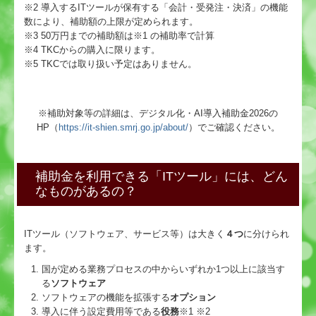
※2 導入するITツールが保有する「会計・受発注・決済」の機能
数により、補助額の上限が定められます。
※3 50万円までの補助額は※1 の補助率で計算
※4 TKCからの購入に限ります。
※5 TKCでは取り扱い予定はありません。
※補助対象等の詳細は、デジタル化・AI導入補助金2026の
HP（
https://it-shien.smrj.go.jp/about/
）でご確認ください。
補助金を利用できる「ITツール」には、どん
なものがあるの？
ITツール（ソフトウェア、サービス等）は大きく
４つ
に分けられ
ます。
国が定める業務プロセスの中からいずれか1つ以上に該当す
る
ソフトウェア
ソフトウェアの機能を拡張する
オプション
導入に伴う設定費用等である
役務
※1 ※2