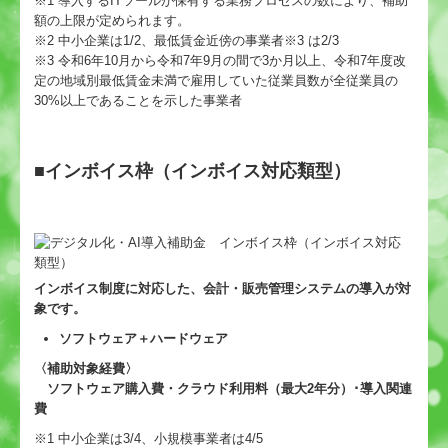
※1 導入するITツールが保有する業務プロセスの数により、補助
額の上限が定められます。
※2 中小企業は1/2、最低賃金近傍の事業者※3 は2/3
※3 令和6年10月から令和7年9月の間で3か月以上、令和7年度改
定の地域別最低賃金未満で雇用していた従業員数が全従業員の
30%以上であることを示した事業者
■
インボイス枠（インボイス対応類型）
インボイス制度に対応した、会計・販売管理システムの導入が対
象です。
ソフトウェア＋ハードウェア
〈補助対象経費〉
ソフトウェア購入費・クラウド利用料（最大2年分）･導入関連
費
※1 中小企業は3/4、小規模事業者は4/5