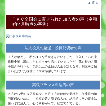
▲ 戻る
ＴＫＣ全国会に寄せられた加入者の声（令和
4年4月時点の事例）
法人役員の急逝、役員配偶者の声
主人が急死し、私が様々な手続きを行いました。加入していた小
規模企業共済のことをすっかり忘れていましたが、死亡時の共済
手続きを行うと、予想以上の金額が入金予定となり、制度をご紹
介いただいた税理士に大変感謝しています。
高級フランス料理店の声
５月から予約来店客減少。６月７月はほぼ休業状態。従業員の給
与確保のために、小規模企業共済で借入れ。結果的にその資金は
使わずに済んだ。心に余裕がもて、経営できている。