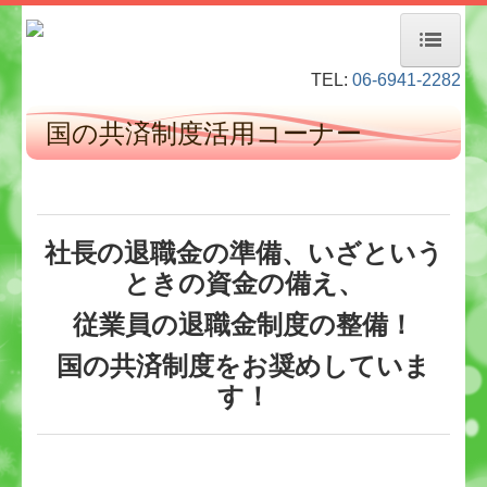
TEL:
06-6941-2282
ホーム
国の共済制度活用コーナー
経営者お役立ち情報
事務所紹介
デジタル化・AI導入補助金
社長の退職金の準備、いざという
ときの資金の備え、
当事務所のお客様
従業員の退職金制度の整備！
料金について
国の共済制度をお奨めしていま
業務内容
す！
経営革新等支援機関とは
TKCモニタリング情報サービス