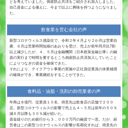
とを考えていました。倒産防止共済をご紹介され加入しました。
自己資金による備えに、今まで以上に興味を持つようになりまし
た。
飲食業を営む会社の声
新型コロナウィルス感染症で、令和２年４月より２か月は営業自
粛、６月は営業時間短縮のあおりを受け、売上が前年同月比7割
以上減少したが、４、５月は金融機関（日本政策金融公庫）の融
資の実行まで時間を要するところ倒産防止共済加入していたこと
によりつなぎの資金を確保できた。
それにより、テイクアウト事業の実施や正社員従業員の休業補償
の確保ができ、事業継続をすることができた。
食料品・油脂・洗剤の卸売業者の声
年商は８億円、従業員１０名、得意先は飲食店の店舗で２００
店。新型コロナウィルスの影響で売上も４～５月は前年の５０％
減６月以降も３０％減が続いた。
資金繰りのため銀行から３，０００万円の融資で一息。だが、経
営者はこの新型コロナウィルスの影響が長期化すれば、得意先の