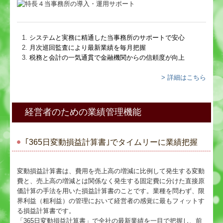
システムと実務に精通した当事務所のサポートで安心
月次巡回監査により最新業績を毎月把握
税務と会計の一気通貫で金融機関からの信頼度が向上
> 詳細はこちら
経営者のための業績管理機能
｢365日変動損益計算書｣でタイムリーに業績把握
変動損益計算書は、費用を売上高の増減に比例して発生する変動
費と、売上高の増減とは関係なく発生する固定費に分けた直接原
価計算の手法を用いた損益計算書のことです。業種を問わず、限
界利益（粗利益）の管理において経営者の感覚に最もフィットす
る損益計算書です。
「365日変動損益計算書」で全社の最新業績を一目で把握し、前