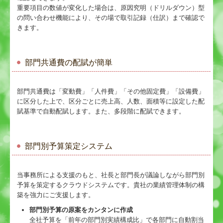
重要項目の数値が変化した場合は、原因究明（ドリルダウン）型
の問い合わせ機能により、その場で取引記録（仕訳）まで確認で
きます。
部門共通費の配賦が簡単
部門共通費は「変動費」「人件費」「その他固定費」「設備費」
に区分した上で、区分ごとに売上高、人数、面積等に設定した配
賦基準で自動配賦します。また、多段階に配賦できます。
部門別予算策定システム
当事務所による支援のもと、社長と部門長が議論しながら部門別
予算を策定するクラウドシステムです。貴社の業績管理体制の構
築を強力にご支援します。
部門別予算の原案をカンタンに作成
全社予算を「前年の部門別実績構成比」で各部門に自動割当