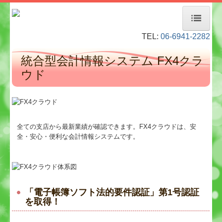
TEL:
06-6941-2282
ホーム
統合型会計情報システム FX4クラ
経営者お役立ち情報
ウド
事務所紹介
デジタル化・AI導入補助金
全ての支店から最新業績が確認できます。FX4クラウドは、安
当事務所のお客様
全・安心・便利な会計情報システムです。
料金について
業務内容
「電子帳簿ソフト法的要件認証」第1号認証
経営革新等支援機関とは
を取得！
TKCモニタリング情報サービス