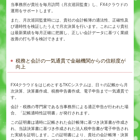
当事務所が貴社を毎月訪問（月次巡回監査）し、FX4クラウドの
運用をサポートします。
また、月次巡回監査時には、貴社の会計帳簿の適法性、正確性及
び適時性を検証したうえで月次決算を行います。これにより貴社
は最新業績を毎月正確に把握し、正しい会計データに基づく業績
改善の打ち手を検討できます。
税務と会計の一気通貫で金融機関からの信頼度が
向上
FX4クラウドをはじめとするTKCシステムは、日々の記帳から月
次決算、決算書作成、税務申告書作成、電子申告まで一気通貫で
す。
会計・税務の専門家である当事務所による適正申告が行われた場
合、「記帳適時性証明書」が発行されます。
この証明書は適時に記帳された会計帳簿に基づき決算書が作成さ
れ、当該決算書に基づき作成された法人税申告書が電子申告され
た実績を証明します。この証明書により、貴社の会計帳簿・決算