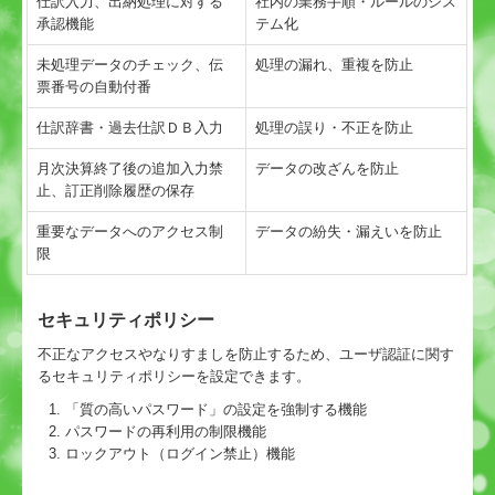
仕訳入力、出納処理に対する
社内の業務手順・ルールのシス
承認機能
テム化
未処理データのチェック、伝
処理の漏れ、重複を防止
票番号の自動付番
仕訳辞書・過去仕訳ＤＢ入力
処理の誤り・不正を防止
月次決算終了後の追加入力禁
データの改ざんを防止
止、訂正削除履歴の保存
重要なデータへのアクセス制
データの紛失・漏えいを防止
限
セキュリティポリシー
不正なアクセスやなりすましを防止するため、ユーザ認証に関す
るセキュリティポリシーを設定できます。
「質の高いパスワード」の設定を強制する機能
パスワードの再利用の制限機能
ロックアウト（ログイン禁止）機能