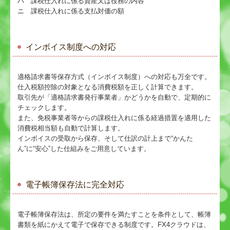
ハ 課税仕入れに係る資産又は役務の内容
ニ 課税仕入れに係る支払対価の額
インボイス制度への対応
適格請求書等保存方式（インボイス制度）への対応も万全です。
仕入税額控除の対象となる消費税額を正しく計算できます。
取引先が「適格請求書発行事業者」かどうかを自動で、定期的に
チェックします。
また、免税事業者等からの課税仕入れに係る経過措置を適用した
消費税相当額も自動で計算します。
インボイスの受取から保存、そして仕訳の計上まで“かんた
ん”に“安心”した仕組みをご用意しています。
電子帳簿保存法に完全対応
電子帳簿保存法は、所定の要件を満たすことを条件として、帳簿
書類を紙にかえて電子で保存できる制度です。FX4クラウドは、